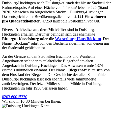
Duisburg-Huckingen nach Duisburg-Altstadt der älteste Stadtteil der
Ruhrmetropole. Auf einer Fläche von 4,49 km² leben 9.525 (Stand
2020) Menschen im bürgerlichen Stadtteil Duisburg-Huckingen.
Das entspricht einer Bevölkerungsdichte von
2.121 Einwohnern
pro Quadratkilometer
. 47259 lautet die Postleitzahl vor Ort.
Diverse
Adelssitze aus dem Mittelalter
sind in Duisburg-
Huckingen erhalten. Darunter befinden sich das ehemalige
Rittergut Kesselsburg oder die
Wasserburg Haus Böckum
. Der
Name „Böckum“ rührt von den Buchenwäldern her, von denen nur
der Stadtwald geblieben ist.
An der Grenze zu den Stadtteilen Buchholz und Wanheim-
Angerhausen steht der mittelalterliche Biegerhof am alten
Angerbach in Duisburg-Huckingen. Das Anwesen wurde 1374
erstmals urkundlich erwähnt. Der Name „
Biegerhof
“ leitet sich von
dem Flusslauf der Biege ab. Die Geschichte der alten Sandmühle in
Duisburg-Huckingen lässt sich ebenfalls viele Jahrhunderte
zurückverfolgen. Der letzte Müller soll die Mühle in Duisburg-
Huckingen im Jahr 1956 verlassen haben.
0203 60015330
Wir sind in 10-30 Minuten bei Ihnen.