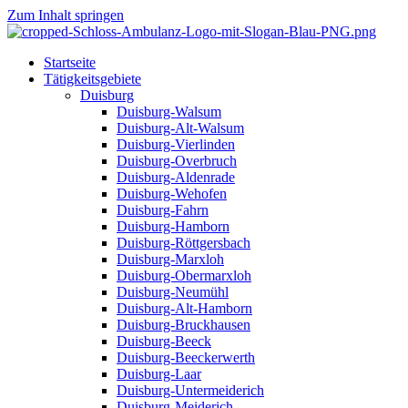
Zum Inhalt springen
Startseite
Tätigkeitsgebiete
Duisburg
Duisburg-Walsum
Duisburg-Alt-Walsum
Duisburg-Vierlinden
Duisburg-Overbruch
Duisburg-Aldenrade
Duisburg-Wehofen
Duisburg-Fahrn
Duisburg-Hamborn
Duisburg-Röttgersbach
Duisburg-Marxloh
Duisburg-Obermarxloh
Duisburg-Neumühl
Duisburg-Alt-Hamborn
Duisburg-Bruckhausen
Duisburg-Beeck
Duisburg-Beeckerwerth
Duisburg-Laar
Duisburg-Untermeiderich
Duisburg-Meiderich