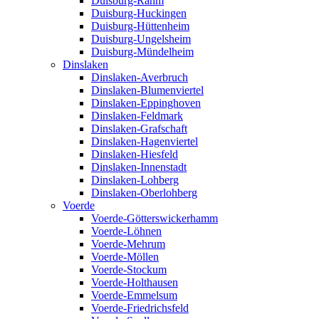
Duisburg-Rahm
Duisburg-Huckingen
Duisburg-Hüttenheim
Duisburg-Ungelsheim
Duisburg-Mündelheim
Dinslaken
Dinslaken-Averbruch
Dinslaken-Blumenviertel
Dinslaken-Eppinghoven
Dinslaken-Feldmark
Dinslaken-Grafschaft
Dinslaken-Hagenviertel
Dinslaken-Hiesfeld
Dinslaken-Innenstadt
Dinslaken-Lohberg
Dinslaken-Oberlohberg
Voerde
Voerde-Götterswickerhamm
Voerde-Löhnen
Voerde-Mehrum
Voerde-Möllen
Voerde-Stockum
Voerde-Holthausen
Voerde-Emmelsum
Voerde-Friedrichsfeld