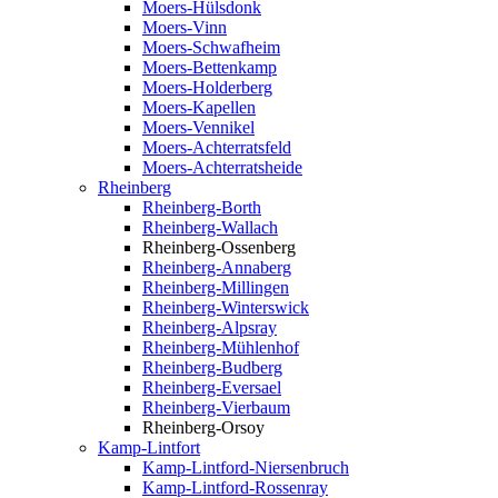
Moers-Hülsdonk
Moers-Vinn
Moers-Schwafheim
Moers-Bettenkamp
Moers-Holderberg
Moers-Kapellen
Moers-Vennikel
Moers-Achterratsfeld
Moers-Achterratsheide
Rheinberg
Rheinberg-Borth
Rheinberg-Wallach
Rheinberg-Ossenberg
Rheinberg-Annaberg
Rheinberg-Millingen
Rheinberg-Winterswick
Rheinberg-Alpsray
Rheinberg-Mühlenhof
Rheinberg-Budberg
Rheinberg-Eversael
Rheinberg-Vierbaum
Rheinberg-Orsoy
Kamp-Lintfort
Kamp-Lintford-Niersenbruch
Kamp-Lintford-Rossenray