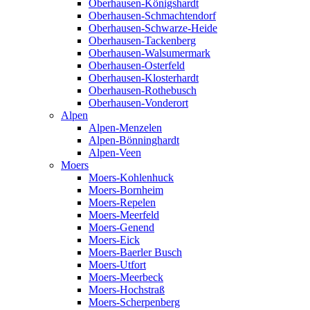
Oberhausen-Königshardt
Oberhausen-Schmachtendorf
Oberhausen-Schwarze-Heide
Oberhausen-Tackenberg
Oberhausen-Walsumermark
Oberhausen-Osterfeld
Oberhausen-Klosterhardt
Oberhausen-Rothebusch
Oberhausen-Vonderort
Alpen
Alpen-Menzelen
Alpen-Bönninghardt
Alpen-Veen
Moers
Moers-Kohlenhuck
Moers-Bornheim
Moers-Repelen
Moers-Meerfeld
Moers-Genend
Moers-Eick
Moers-Baerler Busch
Moers-Utfort
Moers-Meerbeck
Moers-Hochstraß
Moers-Scherpenberg