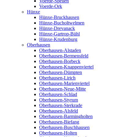
Voerde-Spellen
Voerde-Ork
Hünxe
Hünxe-Bruckhausen
Hünxe-Bucholtwelmen
Hünxe-Drevanack
Hünxe-Gartrop-Bühl
Hünxe-Krudenburg
Oberhausen
Oberhausen-Alstaden
Oberhausen-Bermensfeld
Oberhausen-Borbeck
Oberhausen-Knappenviertel
Oberhausen-Dümpten
Oberhausen-Lirich
Oberhausen-Marienviertel
Oberhausen-Neue-Mitte
Oberhausen-Schlad
Oberhausen-Styrum
Oberhausen-Sterkrade
Oberhausen-Alsfeld
Oberhausen-Barmingholten
Oberhausen-Biefang
Oberhausen-Buschhausen
Oberhausen-Holten