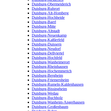
Duisburg-Obermeiderich
Duisburg-Ruhrort
Duisburg-Alt-Homberg
Duisburg-Hochheide
Duisburg-Baerl
Duisburg-Mitte
Duisburg-Altstadt
Duisburg-Neuenkamp
Duisburg-Kaßlerfeld
Duisburg-Duissern
Duisburg-Neudorf
Duisburg-Dellviertel
Duisburg-Hochfeld
Duisburg-Wanheimerort
Duisburg-Rheinhausen
Duisburg-Hochemmerich
Duisburg-Bergheim
Duisburg-Friemersheim
Duisburg-Rumeln-Kaldenhausen
Duisburg-Bissingheim
Duisburg-Wedau
Duisburg-Buchholz
Duisburg-Wanheim-Angerhausen
Duisburg-Großenbaum