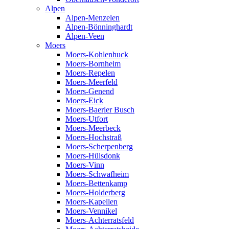
Alpen
Alpen-Menzelen
Alpen-Bönninghardt
Alpen-Veen
Moers
Moers-Kohlenhuck
Moers-Bornheim
Moers-Repelen
Moers-Meerfeld
Moers-Genend
Moers-Eick
Moers-Baerler Busch
Moers-Utfort
Moers-Meerbeck
Moers-Hochstraß
Moers-Scherpenberg
Moers-Hülsdonk
Moers-Vinn
Moers-Schwafheim
Moers-Bettenkamp
Moers-Holderberg
Moers-Kapellen
Moers-Vennikel
Moers-Achterratsfeld