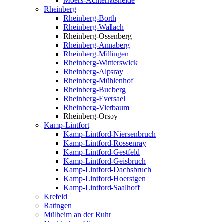
Moers-Achterratsheide
Rheinberg
Rheinberg-Borth
Rheinberg-Wallach
Rheinberg-Ossenberg
Rheinberg-Annaberg
Rheinberg-Millingen
Rheinberg-Winterswick
Rheinberg-Alpsray
Rheinberg-Mühlenhof
Rheinberg-Budberg
Rheinberg-Eversael
Rheinberg-Vierbaum
Rheinberg-Orsoy
Kamp-Lintfort
Kamp-Lintford-Niersenbruch
Kamp-Lintford-Rossenray
Kamp-Lintford-Gestfeld
Kamp-Lintford-Geisbruch
Kamp-Lintford-Dachsbruch
Kamp-Lintford-Hoerstgen
Kamp-Lintford-Saalhoff
Krefeld
Ratingen
Mülheim an der Ruhr