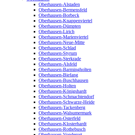
Oberhausen-Alstaden
Oberhausen-Bermensfeld
Oberhausen-Borbeck
Oberhausen-Knappenviertel
Oberhausen-Dümpten
Oberhausen-Lirich
Oberhausen-Marienviertel
Oberhausen-Neue-Mitte
Oberhausen-Schlad
Oberhausen-Styrum
Oberhausen-Sterkrade
Oberhausen-Alsfeld
Oberhausen-Barmingholten
Oberhausen-Biefang
Oberhausen-Buschhausen
Oberhausen-Holten
Oberhausen-Königshardt
Oberhausen-Schmachtendorf
Oberhausen-Schwarze-Heide
Oberhausen-Tackenberg
Oberhausen-Walsumermark
Oberhausen-Osterfeld
Oberhausen-Klosterhardt
Oberhausen-Rothebusch
Oberhausen-Vonderort