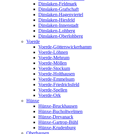
Dinslaken-Feldmark
Dinslaken-Grafschaft
Dinslaken-Hagenviertel
Dinslaken-Hiesfeld
Dinslaken-Innenstadt
Dinslaken-Lohberg
Dinslaken-Oberlohberg
Voerde
Voerde-Götterswickerhamm
Voerde-Löhnen
Voerde-Mehrum
Voerde-Möllen
Voerde-Stockum
Voerde-Holthausen
Voerde-Emmelsum
Voerde-Friedrichsfeld
Voerde-Spellen
Voerde-Ork
Hünxe
Hünxe-Bruckhausen
Hünxe-Bucholtwelmen
Hünxe-Drevanack
Hünxe-Gartrop-Bühl
Hünxe-Krudenburg
Oberhausen