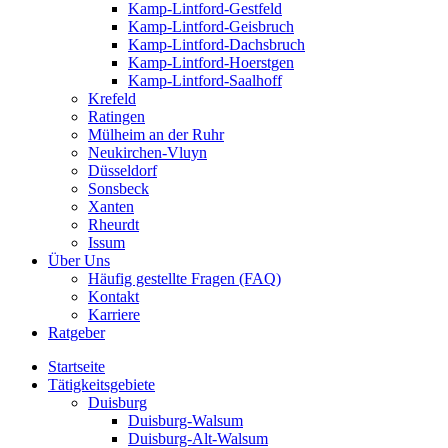
Kamp-Lintford-Gestfeld
Kamp-Lintford-Geisbruch
Kamp-Lintford-Dachsbruch
Kamp-Lintford-Hoerstgen
Kamp-Lintford-Saalhoff
Krefeld
Ratingen
Mülheim an der Ruhr
Neukirchen-Vluyn
Düsseldorf
Sonsbeck
Xanten
Rheurdt
Issum
Über Uns
Häufig gestellte Fragen (FAQ)
Kontakt
Karriere
Ratgeber
Startseite
Tätigkeitsgebiete
Duisburg
Duisburg-Walsum
Duisburg-Alt-Walsum