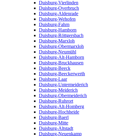
Duisburg-Vierlinden
Duisburg-Overbruch
Duisburg-Aldenrade
Duisburg-Wehofen
Duisburg-Fahrn
Duisburg-Hamborn
Duisburg-Röttgersbach
Duisburg-Marxloh
Duisburg-Obermarxloh
Duisburg-Neumühl
Duisburg-Alt-Hamborn
Duisburg-Bruckhausen
Duisburg-Beeck
Duisburg-Beeckerwerth
Duisburg-Laar
Duisburg-Untermeiderich
Duisburg-Meiderich
Duisburg-Obermeiderich
Duisburg-Ruhrort
Duisburg-Alt-Homberg
Duisburg-Hochheide
Duisburg-Baerl
Duisburg-Mitte
Duisburg-Altstadt
Duisburg-Neuenkamp