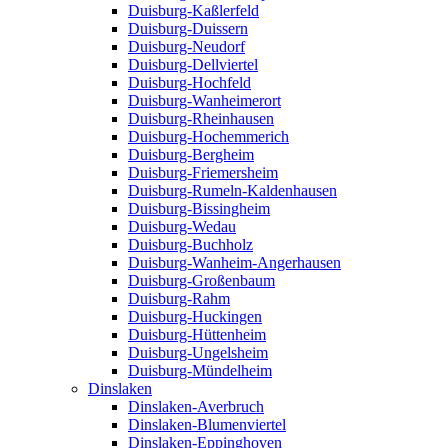
Duisburg-Kaßlerfeld
Duisburg-Duissern
Duisburg-Neudorf
Duisburg-Dellviertel
Duisburg-Hochfeld
Duisburg-Wanheimerort
Duisburg-Rheinhausen
Duisburg-Hochemmerich
Duisburg-Bergheim
Duisburg-Friemersheim
Duisburg-Rumeln-Kaldenhausen
Duisburg-Bissingheim
Duisburg-Wedau
Duisburg-Buchholz
Duisburg-Wanheim-Angerhausen
Duisburg-Großenbaum
Duisburg-Rahm
Duisburg-Huckingen
Duisburg-Hüttenheim
Duisburg-Ungelsheim
Duisburg-Mündelheim
Dinslaken
Dinslaken-Averbruch
Dinslaken-Blumenviertel
Dinslaken-Eppinghoven