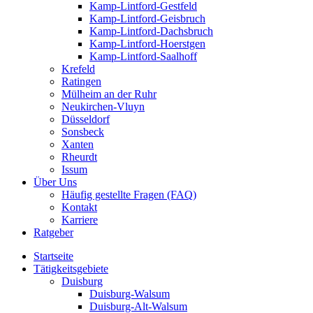
Kamp-Lintford-Gestfeld
Kamp-Lintford-Geisbruch
Kamp-Lintford-Dachsbruch
Kamp-Lintford-Hoerstgen
Kamp-Lintford-Saalhoff
Krefeld
Ratingen
Mülheim an der Ruhr
Neukirchen-Vluyn
Düsseldorf
Sonsbeck
Xanten
Rheurdt
Issum
Über Uns
Häufig gestellte Fragen (FAQ)
Kontakt
Karriere
Ratgeber
Startseite
Tätigkeitsgebiete
Duisburg
Duisburg-Walsum
Duisburg-Alt-Walsum