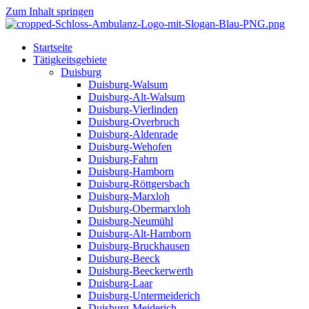
Zum Inhalt springen
Startseite
Tätigkeitsgebiete
Duisburg
Duisburg-Walsum
Duisburg-Alt-Walsum
Duisburg-Vierlinden
Duisburg-Overbruch
Duisburg-Aldenrade
Duisburg-Wehofen
Duisburg-Fahrn
Duisburg-Hamborn
Duisburg-Röttgersbach
Duisburg-Marxloh
Duisburg-Obermarxloh
Duisburg-Neumühl
Duisburg-Alt-Hamborn
Duisburg-Bruckhausen
Duisburg-Beeck
Duisburg-Beeckerwerth
Duisburg-Laar
Duisburg-Untermeiderich
Duisburg-Meiderich