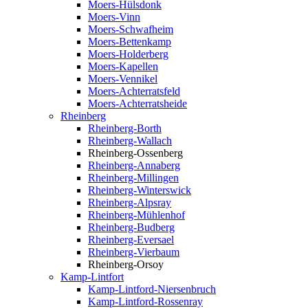
Moers-Hülsdonk
Moers-Vinn
Moers-Schwafheim
Moers-Bettenkamp
Moers-Holderberg
Moers-Kapellen
Moers-Vennikel
Moers-Achterratsfeld
Moers-Achterratsheide
Rheinberg
Rheinberg-Borth
Rheinberg-Wallach
Rheinberg-Ossenberg
Rheinberg-Annaberg
Rheinberg-Millingen
Rheinberg-Winterswick
Rheinberg-Alpsray
Rheinberg-Mühlenhof
Rheinberg-Budberg
Rheinberg-Eversael
Rheinberg-Vierbaum
Rheinberg-Orsoy
Kamp-Lintfort
Kamp-Lintford-Niersenbruch
Kamp-Lintford-Rossenray