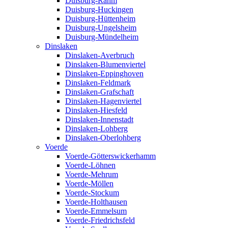
Duisburg-Rahm
Duisburg-Huckingen
Duisburg-Hüttenheim
Duisburg-Ungelsheim
Duisburg-Mündelheim
Dinslaken
Dinslaken-Averbruch
Dinslaken-Blumenviertel
Dinslaken-Eppinghoven
Dinslaken-Feldmark
Dinslaken-Grafschaft
Dinslaken-Hagenviertel
Dinslaken-Hiesfeld
Dinslaken-Innenstadt
Dinslaken-Lohberg
Dinslaken-Oberlohberg
Voerde
Voerde-Götterswickerhamm
Voerde-Löhnen
Voerde-Mehrum
Voerde-Möllen
Voerde-Stockum
Voerde-Holthausen
Voerde-Emmelsum
Voerde-Friedrichsfeld