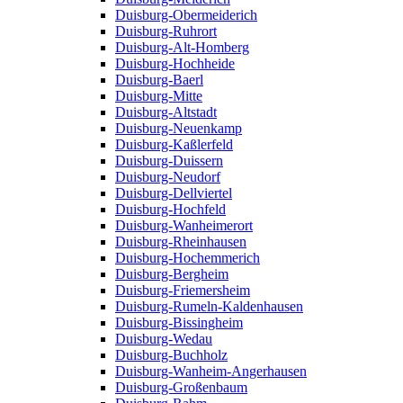
Duisburg-Obermeiderich
Duisburg-Ruhrort
Duisburg-Alt-Homberg
Duisburg-Hochheide
Duisburg-Baerl
Duisburg-Mitte
Duisburg-Altstadt
Duisburg-Neuenkamp
Duisburg-Kaßlerfeld
Duisburg-Duissern
Duisburg-Neudorf
Duisburg-Dellviertel
Duisburg-Hochfeld
Duisburg-Wanheimerort
Duisburg-Rheinhausen
Duisburg-Hochemmerich
Duisburg-Bergheim
Duisburg-Friemersheim
Duisburg-Rumeln-Kaldenhausen
Duisburg-Bissingheim
Duisburg-Wedau
Duisburg-Buchholz
Duisburg-Wanheim-Angerhausen
Duisburg-Großenbaum