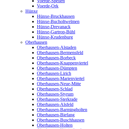
Voerde-Spellen
Voerde-Ork
Hünxe
Hünxe-Bruckhausen
Hünxe-Bucholtwelmen
Hünxe-Drevanack
Hünxe-Gartrop-Bühl
Hünxe-Krudenburg
Oberhausen
Oberhausen-Alstaden
Oberhausen-Bermensfeld
Oberhausen-Borbeck
Oberhausen-Knappenviertel
Oberhausen-Dümpten
Oberhausen-Lirich
Oberhausen-Marienviertel
Oberhausen-Neue-Mitte
Oberhausen-Schlad
Oberhausen-Styrum
Oberhausen-Sterkrade
Oberhausen-Alsfeld
Oberhausen-Barmingholten
Oberhausen-Biefang
Oberhausen-Buschhausen
Oberhausen-Holten