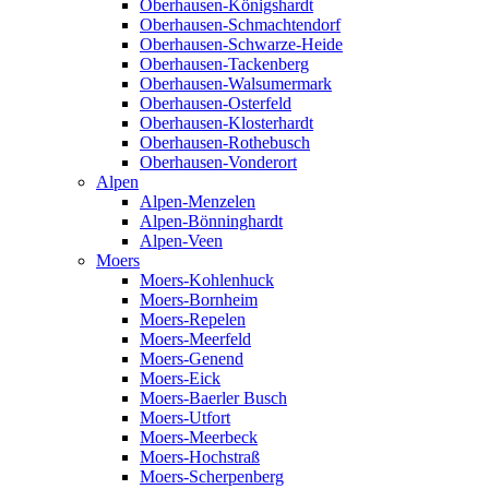
Oberhausen-Königshardt
Oberhausen-Schmachtendorf
Oberhausen-Schwarze-Heide
Oberhausen-Tackenberg
Oberhausen-Walsumermark
Oberhausen-Osterfeld
Oberhausen-Klosterhardt
Oberhausen-Rothebusch
Oberhausen-Vonderort
Alpen
Alpen-Menzelen
Alpen-Bönninghardt
Alpen-Veen
Moers
Moers-Kohlenhuck
Moers-Bornheim
Moers-Repelen
Moers-Meerfeld
Moers-Genend
Moers-Eick
Moers-Baerler Busch
Moers-Utfort
Moers-Meerbeck
Moers-Hochstraß
Moers-Scherpenberg