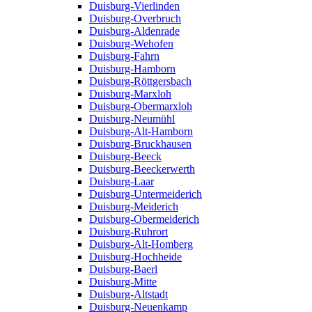
Duisburg-Vierlinden
Duisburg-Overbruch
Duisburg-Aldenrade
Duisburg-Wehofen
Duisburg-Fahrn
Duisburg-Hamborn
Duisburg-Röttgersbach
Duisburg-Marxloh
Duisburg-Obermarxloh
Duisburg-Neumühl
Duisburg-Alt-Hamborn
Duisburg-Bruckhausen
Duisburg-Beeck
Duisburg-Beeckerwerth
Duisburg-Laar
Duisburg-Untermeiderich
Duisburg-Meiderich
Duisburg-Obermeiderich
Duisburg-Ruhrort
Duisburg-Alt-Homberg
Duisburg-Hochheide
Duisburg-Baerl
Duisburg-Mitte
Duisburg-Altstadt
Duisburg-Neuenkamp